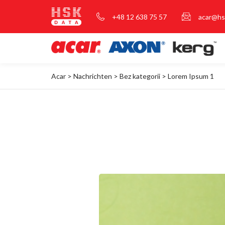
+48 12 638 75 57
acar@hs
Acar
>
Nachrichten
>
Bez kategorii
>
Lorem Ipsum 1