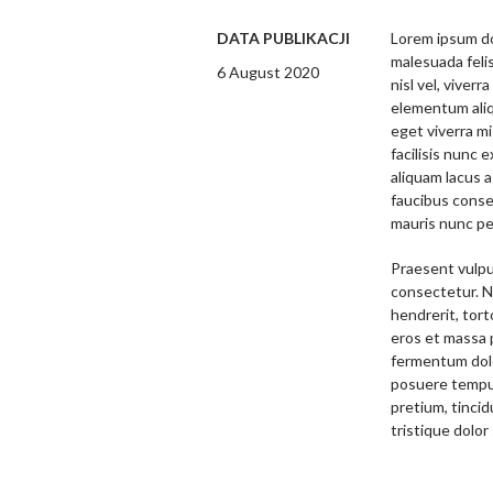
DATA PUBLIKACJI
Lorem ipsum do
malesuada feli
6 August 2020
nisl vel, viverr
elementum aliqu
eget viverra mi
facilisis nunc 
aliquam lacus a
faucibus consec
mauris nunc pel
Praesent vulput
consectetur. N
hendrerit, tor
eros et massa 
fermentum dolor
posuere tempus
pretium, tinci
tristique dolor