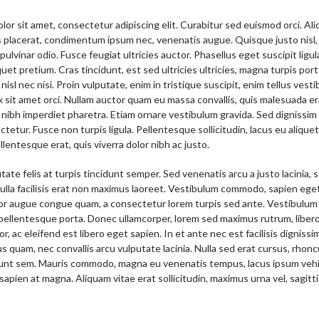
lor sit amet, consectetur adipiscing elit. Curabitur sed euismod orci. Al
s placerat, condimentum ipsum nec, venenatis augue. Quisque justo nisl, 
a pulvinar odio. Fusce feugiat ultricies auctor. Phasellus eget suscipit ligul
et pretium. Cras tincidunt, est sed ultricies ultricies, magna turpis portt
 nisl nec nisi. Proin vulputate, enim in tristique suscipit, enim tellus vesti
ex sit amet orci. Nullam auctor quam eu massa convallis, quis malesuada e
 nibh imperdiet pharetra. Etiam ornare vestibulum gravida. Sed dignissim
tetur. Fusce non turpis ligula. Pellentesque sollicitudin, lacus eu alique
lentesque erat, quis viverra dolor nibh ac justo.
ate felis at turpis tincidunt semper. Sed venenatis arcu a justo lacinia, 
ulla facilisis erat non maximus laoreet. Vestibulum commodo, sapien ege
tor augue congue quam, a consectetur lorem turpis sed ante. Vestibulum
pellentesque porta. Donec ullamcorper, lorem sed maximus rutrum, liber
, ac eleifend est libero eget sapien. In et ante nec est facilisis digniss
 quam, nec convallis arcu vulputate lacinia. Nulla sed erat cursus, rhonc
dunt sem. Mauris commodo, magna eu venenatis tempus, lacus ipsum vehi
 sapien at magna. Aliquam vitae erat sollicitudin, maximus urna vel, sagitt