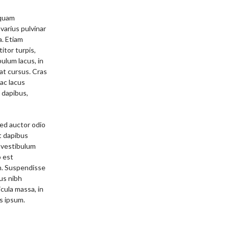
iquam
varius pulvinar
a. Etiam
itor turpis,
bulum lacus, in
rat cursus. Cras
 ac lacus
t dapibus,
sed auctor odio
t dapibus
 vestibulum
o est
im. Suspendisse
us nibh
cula massa, in
is ipsum.