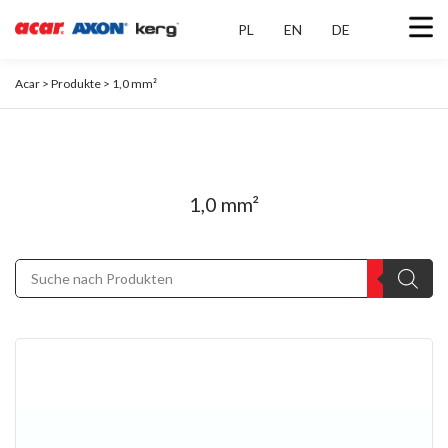
PL
EN
DE
Acar
>
Produkte
>
1,0 mm²
1,0 mm²
Products
search