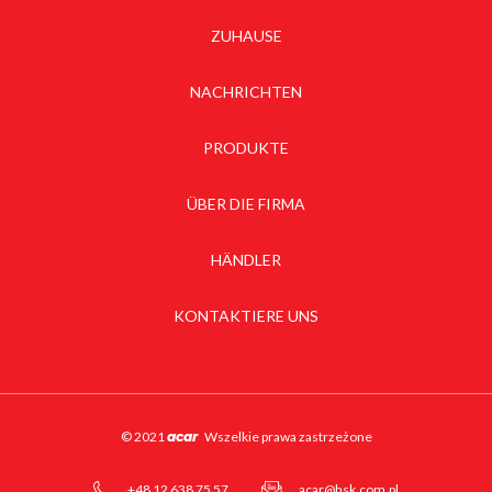
ZUHAUSE
NACHRICHTEN
PRODUKTE
ÜBER DIE FIRMA
HÄNDLER
KONTAKTIERE UNS
© 2021
acar
Wszelkie prawa zastrzeżone
+48 12 638 75 57
acar@hsk.com.pl