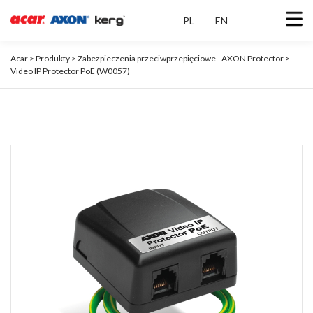
PL
EN
Acar
>
Produkty
>
Zabezpieczenia przeciwprzepięciowe - AXON Protector
>
Video IP Protector PoE (W0057)