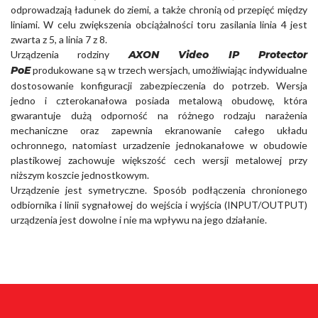
odprowadzają ładunek do ziemi, a także chronią od przepięć między
liniami. W celu zwiększenia obciążalności toru zasilania linia 4 jest
zwarta z 5, a linia 7 z 8.
Urządzenia rodziny
AXON Video IP Protector
PoE
produkowane są w trzech wersjach, umożliwiając indywidualne
dostosowanie konfiguracji zabezpieczenia do potrzeb. Wersja
jedno i czterokanałowa posiada metalową obudowę, która
gwarantuje dużą odporność na różnego rodzaju narażenia
mechaniczne oraz zapewnia ekranowanie całego układu
ochronnego, natomiast urzadzenie jednokanałowe w obudowie
plastikowej zachowuje większość cech wersji metalowej przy
niższym koszcie jednostkowym.
Urządzenie jest symetryczne. Sposób podłączenia chronionego
odbiornika i linii sygnałowej do wejścia i wyjścia (INPUT/OUTPUT)
urządzenia jest dowolne i nie ma wpływu na jego działanie.