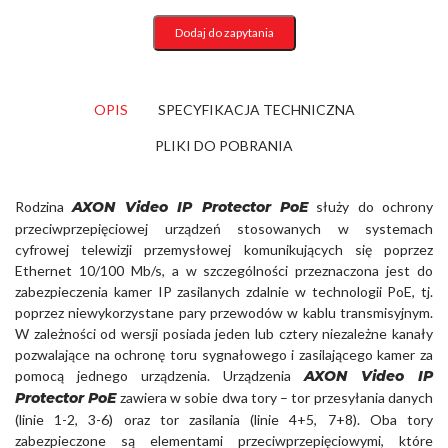
IP
Dodaj do zapytania
Protector
PoE
(W0057)
OPIS
SPECYFIKACJA TECHNICZNA
PLIKI DO POBRANIA
Rodzina
AXON Video IP Protector PoE
służy do ochrony
przeciwprzepięciowej urządzeń stosowanych w systemach
cyfrowej telewizji przemysłowej komunikujących się poprzez
Ethernet 10/100 Mb/s, a w szczególności przeznaczona jest do
zabezpieczenia kamer IP zasilanych zdalnie w technologii PoE, tj.
poprzez niewykorzystane pary przewodów w kablu transmisyjnym.
W zależności od wersji posiada jeden lub cztery niezależne kanały
pozwalające na ochronę toru sygnałowego i zasilającego kamer za
pomocą jednego urządzenia. Urządzenia
AXON Video IP
Protector PoE
zawiera w sobie dwa tory – tor przesyłania danych
(linie 1-2, 3-6) oraz tor zasilania (linie 4+5, 7+8). Oba tory
zabezpieczone są elementami przeciwprzepięciowymi, które