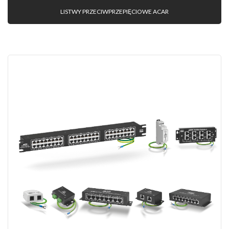
LISTWY PRZECIWPRZEPIĘCIOWE ACAR