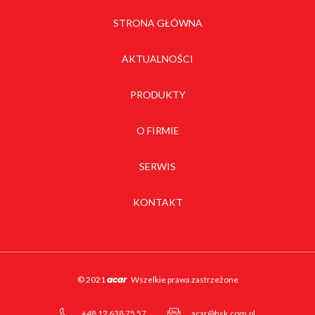
STRONA GŁÓWNA
AKTUALNOŚCI
PRODUKTY
O FIRMIE
SERWIS
KONTAKT
© 2021
acar
Wszelkie prawa zastrzeżone
+48 12 638 75 57
acar@hsk.com.pl